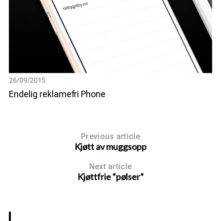
29
26/09/2015
Sl
Endelig reklamefri Phone
Previous article
Kjøtt av muggsopp
Next article
Kjøttfrie “pølser”