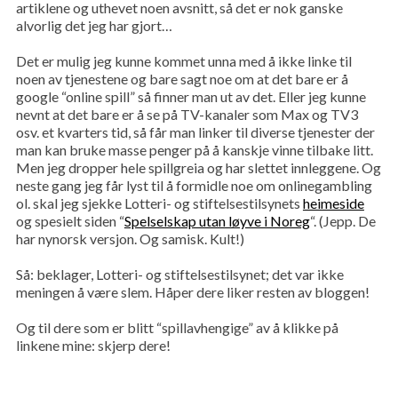
artiklene og uthevet noen avsnitt, så det er nok ganske
alvorlig det jeg har gjort…
Det er mulig jeg kunne kommet unna med å ikke linke til
noen av tjenestene og bare sagt noe om at det bare er å
google “online spill” så finner man ut av det. Eller jeg kunne
nevnt at det bare er å se på TV-kanaler som Max og TV3
osv. et kvarters tid, så får man linker til diverse tjenester der
man kan bruke masse penger på å kanskje vinne tilbake litt.
Men jeg dropper hele spillgreia og har slettet innleggene. Og
neste gang jeg får lyst til å formidle noe om onlinegambling
ol. skal jeg sjekke Lotteri- og stiftelsestilsynets
heimeside
og spesielt siden “
Spelselskap utan løyve i Noreg
“. (Jepp. De
har nynorsk versjon. Og samisk. Kult!)
Så: beklager, Lotteri- og stiftelsestilsynet; det var ikke
meningen å være slem. Håper dere liker resten av bloggen!
S
e
a
Og til dere som er blitt “spillavhengige” av å klikke på
r
linkene mine: skjerp dere!
c
h
f
o