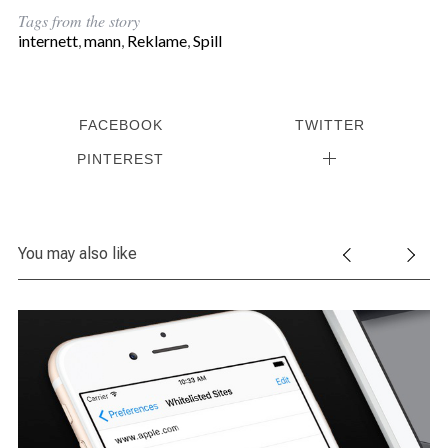
r
Tags from the story
:
internett
,
mann
,
Reklame
,
Spill
FACEBOOK
TWITTER
PINTEREST
You may also like