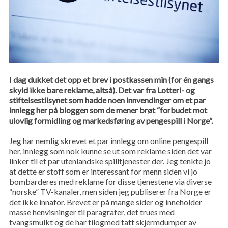
I dag dukket det opp et brev i postkassen min (for én gangs
skyld ikke bare reklame, altså). Det var fra Lotteri- og
stiftelsestilsynet som hadde noen innvendinger om et par
innlegg her på bloggen som de mener brøt “forbudet mot
ulovlig formidling og markedsføring av pengespill i Norge”.
Jeg har nemlig skrevet et par innlegg om online pengespill
her, innlegg som nok kunne se ut som reklame siden det var
linker til et par utenlandske spilltjenester der. Jeg tenkte jo
at dette er stoff som er interessant for menn siden vi jo
bombarderes med reklame for disse tjenestene via diverse
“norske” TV-kanaler, men siden jeg publiserer fra Norge er
det ikke innafor. Brevet er på mange sider og inneholder
masse henvisninger til paragrafer, det trues med
tvangsmulkt og de har tilogmed tatt skjermdumper av